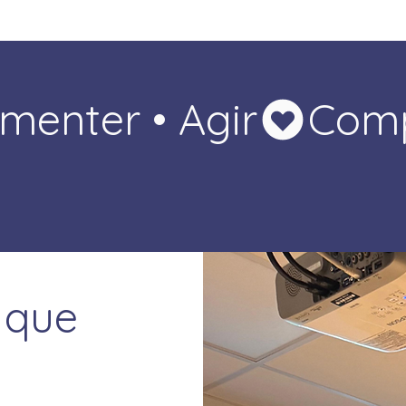
menter • Agir
 que