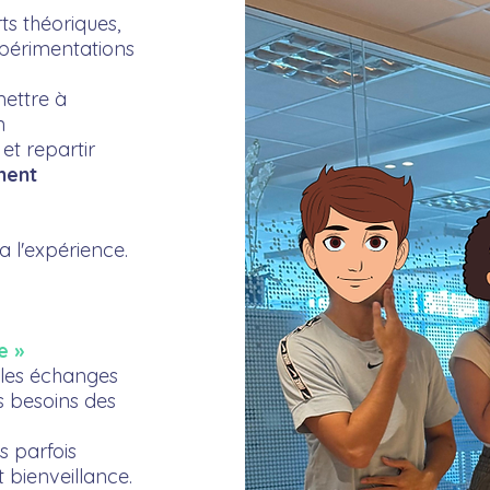
ts théoriques,
xpérimentations
mettre à
n
et repartir
ment
 a l'expérience.
e »
r les échanges
es besoins des
s parfois
 bienveillance.