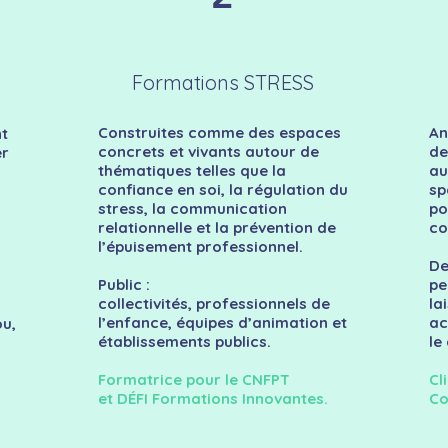
Formations STRESS
Construites comme des espaces
An
t
concrets et vivants autour de
de
er
thématiques telles que la
au
confiance en soi, la régulation du
sp
stress, la communication
po
relationnelle et la prévention de
co
l’épuisement professionnel.
De
Public :
pe
collectivités, professionnels de
la
l’enfance, équipes d’animation et
ac
ou,
établissements publics.
le
Formatrice pour le CNFPT
Cl
et DÉFI Formations Innovantes.
Co