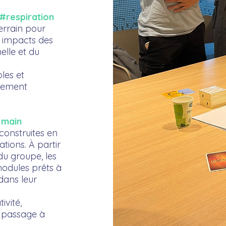
#respiration
errain pour
x impacts des
elle et du
les et
ilement
 main
onstruites en
ations. À partir
du groupe, les
modules prêts à
 dans leur
ivité,
e passage à