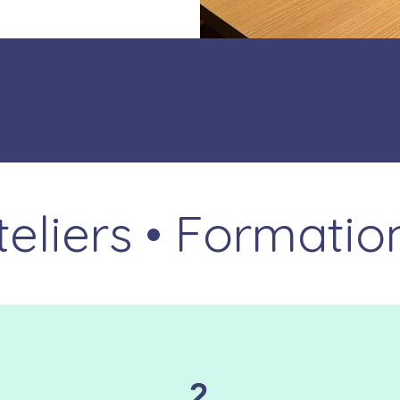
teliers • Formatio
2