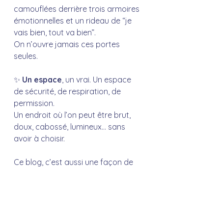
camouflées derrière trois armoires 
émotionnelles et un rideau de “je 
vais bien, tout va bien”.
On n’ouvre jamais ces portes 
seules.
✨ 
Un espace
, un vrai. Un espace 
de sécurité, de respiration, de 
permission.
Un endroit où l’on peut être brut, 
doux, cabossé, lumineux… sans 
avoir à choisir.
Ce blog, c’est aussi une façon de 
te dire merci.
Merci pour la confiance, les 
retours, les silences, les fou-rires 
nerveux, les “bon, allez, on y va”, les 